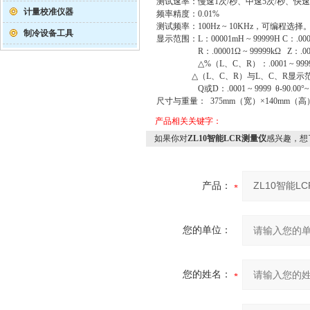
测试速率：慢速1次/秒、中速5次/秒、快速1
计量校准仪器
频率精度：0.01%
测试频率：100Hz ~ 10KHz，可编程选择
制冷设备工具
显示范围：L：00001mH ~ 99999H C：.000
R：.00001Ω ~ 99999kΩ Z：.00001
△%（L、C、R）：.0001 ~ 9999
△（L、C、R）与L、C、R显示
Q或D：.0001 ~ 9999 θ-90.00°~ +
尺寸与重量： 375mm（宽）×140mm（高）
产品相关关键字：
如果你对
ZL10智能LCR测量仪
感兴趣，想
产品：
您的单位：
您的姓名：