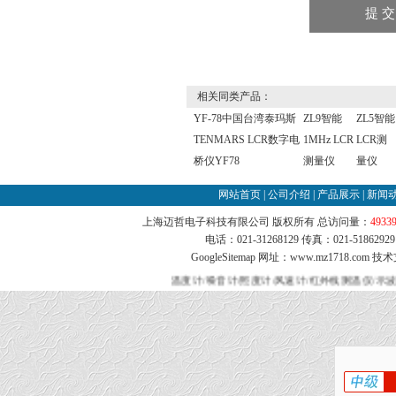
相关同类产品：
YF-78中国台湾泰玛斯
ZL9智能
ZL5智能
TENMARS LCR数字电
1MHz LCR
LCR测
桥仪YF78
测量仪
量仪
网站首页
|
公司介绍
|
产品展示
|
新闻
上海迈哲电子科技有限公司 版权所有 总访问量：
4933
电话：021-31268129 传真：021-51862
GoogleSitemap
网址：www.mz1718.com 技
温度计/噪音计/照度计/风速计/红外线测温仪/示波