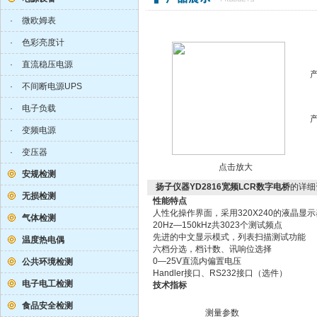
·
微欧姆表
·
色彩亮度计
·
直流稳压电源
·
不间断电源UPS
·
电子负载
·
变频电源
·
变压器
点击放大
安规检测
扬子仪器YD2816宽频LCR数字电桥
的详细
无损检测
性能特点
人性化操作界面，采用320X240的液晶显
气体检测
20Hz—150kHz共3023个测试频点
先进的中文显示模式，列表扫描测试功能
温度热电偶
六档分选，档计数、讯响位选择
0—25V直流内偏置电压
公共环境检测
Handler接口、RS232接口（选件）
电子电工检测
技术指标
食品安全检测
测量参数