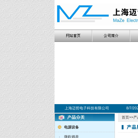
上海迈哲电子科技有限公司
8/7/2
首页
>>
产
电源设备
·
微欧姆表