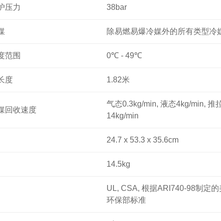
护压力
38bar
媒
除易燃易爆冷媒外的所有类型冷
度范围
0℃ - 49
℃
长度
1.82米
气态0.3kg/min, 液态4kg/min, 推
媒回收速度
14kg/min
24.7 x 53.3 x 35.6cm
14.5kg
UL, CSA, 根
据ARI740-98制定
环保部标准