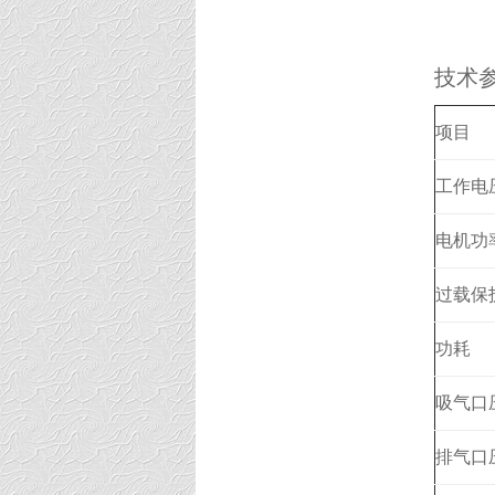
技术
项目
工作电
电机功
过载保
功耗
吸气口
排气口