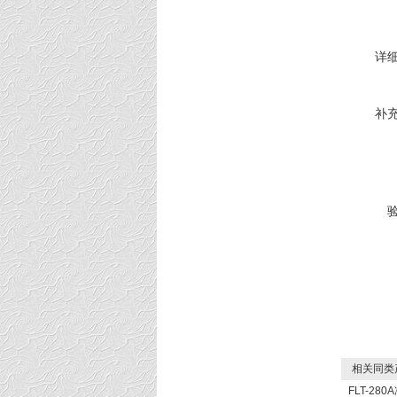
详
补
相关同类
FLT-280