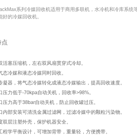
BlackMax系列冷媒回收机
适用于商用多联机，水冷机和冷库系统
能好的冷媒回收机。
特点
双活塞压缩机，左右双风扇贯穿式冷却。
气态冷媒和液态冷媒同时回收。
冷凝器，将气态冷媒转化成液态冷媒输出，提高回收速度。
口压力低于-70kpa自动关机，回收率>98%。
口压力高于38bar自动关机，防止回收罐过压。
口内部安装可清洗金属过滤网，过滤冷媒中的颗粒
污染物。
度双层注塑外壳，保护机器安全。
工程学平衡设计，可增加背带，重量轻，方便携带。