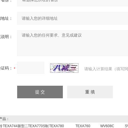
省份：
细地址：
充说明：
验证码：
请输入计算结果（填写阿
产品：
A冷
TEXA744新型二
TEXA770S制
TEXA780
TEXA760
WV608C
S