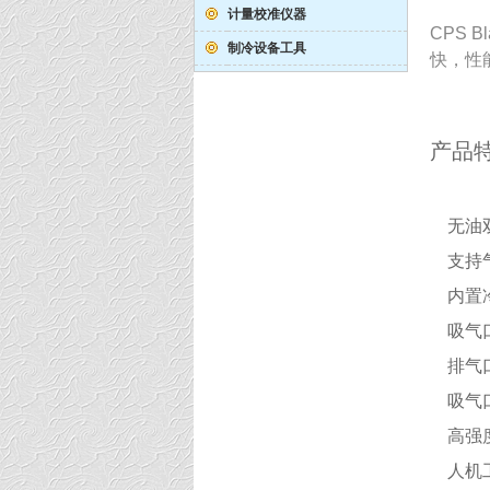
计量校准仪器
CPS 
制冷设备工具
快，性
产品
无油
支持
内置
吸气
排气
吸气
高强
人机