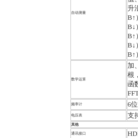
升
自动测量
B
B
B↑
B↓
B↑
加
根，
数学运算
函
FF
6
频率计
支持
电压表
其他
HDM
通讯接口