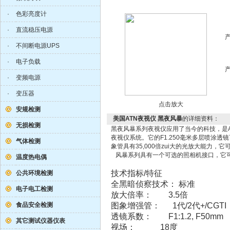
·
色彩亮度计
·
直流稳压电源
·
不间断电源UPS
·
电子负载
·
变频电源
·
变压器
点击放大
安规检测
美国ATN夜视仪 黑夜风暴
的详细资料：
无损检测
黑夜风暴系列夜视仪应用了当今的科技，是
夜视仪系统。它的F1.250毫米多层喷涂
气体检测
象管具有35,000倍zui大的光放大能力
风暴系列具有一个可选的照相机接口，它
温度热电偶
技术指标/特征
公共环境检测
全黑暗侦察技术： 标准
电子电工检测
放大倍率： 3.5倍
食品安全检测
图象增强管： 1代/2代+/CGTI
透镜系数： F1:1.2, F50mm
其它测试仪器仪表
视场： 18度