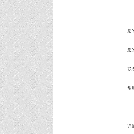
您
您
联
常
详