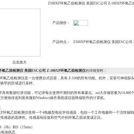
Z100XP环氧乙烷检测仪 美国ESC公司 Z-100XP环氧
产品报价：
产品特点：
Z100XP环氧乙烷检测仪 美国ESC公司 
点击放大
P环氧乙烷检测仪 美国ESC公司 Z-100XP环氧乙烷检测仪
的详细资料：
0XP环氧乙烷检测仪是一台便携台式仪器，具有 Z-100的所有功能。此外，安装可伸
或狭窄的区域进行采样。
0XP具有数据纪录功能，可记录每次使用中测到的所有暴露点。zui大存储容量为14,40
方便地传送到装有微软Windows操作系统或仪器终端软件的计算机。
理
0XP环氧乙烷检测仪使用一个4电极型电化学传感器，包括一个工作电极和一个活性辅
个传感器的选择性。传感器响应值和空气中的环氧乙烷浓度成正比。
（8h）和S（15min）
示电池状态