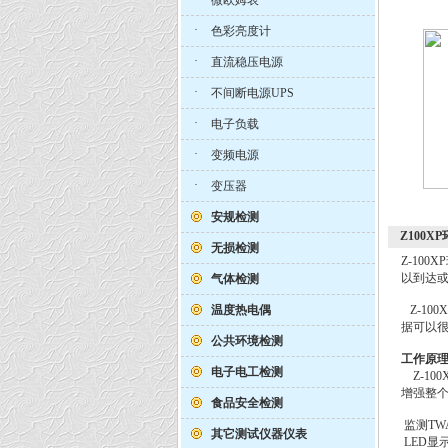
微欧姆表
·
色彩亮度计
·
直流稳压电源
·
不间断电源UPS
·
电子负载
·
变频电源
·
变压器
安规检测
Z100X
无损检测
Z-10
以到达
气体检测
温度热电偶
Z-10
据可以很
公共环境检测
工作原
电子电工检测
Z-10
增强整
食品安全检测
监测TWA
其它测试仪器仪表
LED显