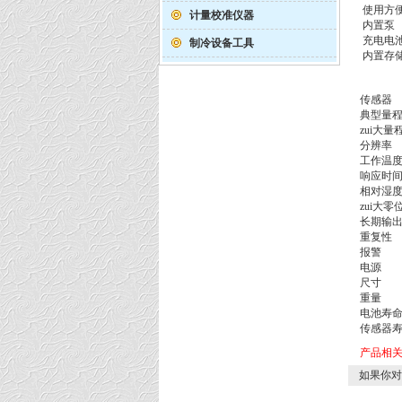
使用方
计量校准仪器
内置泵
充电电
制冷设备工具
内置存
传感器
典型量
zui大量
分辨率
工作温
响应时
相对湿
zui大零
长期输
重复性
报警
电源
尺寸
重量
电池寿
传感器
产品相
如果你对