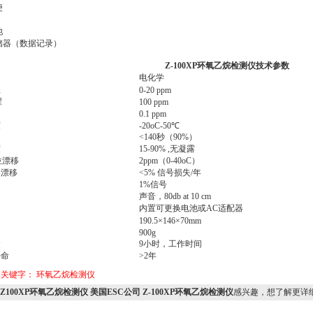
便
池
储器（数据记录）
Z-100XP环氧乙烷检测仪技术参数
电化学
程
0-20 ppm
程
100 ppm
0.1 ppm
度
-20oC-50℃
间
<140秒（90%）
度
15-90% ,无凝露
位漂移
2ppm（0-40oC）
出漂移
<5% 信号损失/年
1%信号
声音，80db at 10 cm
内置可更换电池或AC适配器
190.5×146×70mm
900g
命
9小时，工作时间
寿命
>2年
关关键字：
环氧乙烷检测仪
Z100XP环氧乙烷检测仪 美国ESC公司 Z-100XP环氧乙烷检测仪
感兴趣，想了解更详