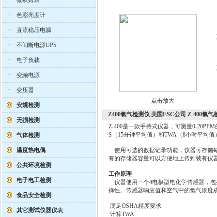
微欧姆表
·
色彩亮度计
·
直流稳压电源
·
不间断电源UPS
·
电子负载
·
变频电源
·
变压器
点击放大
安规检测
Z400氯气检测仪 美国ESC公司 Z-400氯
无损检测
Z-400是一款手持式仪器，可测量0-20
S（15分钟平均值）和TWA（8小时平均值
气体检测
温度热电偶
使用可选的数据记录功能，仪器可存储每一
有的存储器容量可以方便地上传到装有仪器配
公共环境检测
工作原理
电子电工检测
仪器使用一个4电极型电化学传感器，包
择性。传感器响应值和空气中的氯气浓度
食品安全检测
满足OSHA精度要求
其它测试仪器仪表
计算TWA