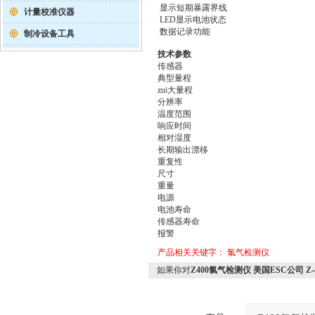
显示短期暴露界线
计量校准仪器
LED显示电池状态
数据记录功能
制冷设备工具
技术参数
传感器
典型量程
zui大量程
分辨率
温度范围
响应时间
相对湿度
长期输出漂移
重复性
尺寸
重量
电源
电池寿命
传感器寿命
报警
产品相关关键字：
氯气检测仪
如果你对
Z400氯气检测仪 美国ESC公司 Z