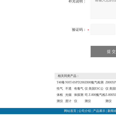
补充说明：
验证码：
相关同类产品：
T40毒
NHT-6
SPD200
Z800氨气检测
Z800
性气
不透
有毒气
仪 美国ESC公
仪 美国
体检
光烟
体探测
司 Z-800氨气检
Z-800
测仪
度计
仪
测仪
测仪
网站首页
|
公司介绍
|
产品展示
|
新闻