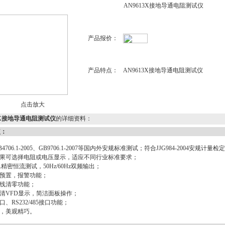
AN9613X接地导通电阻测试仪
产品报价：
产品特点：
AN9613X接地导通电阻测试仪
点击放大
13X接地导通电阻测试仪
的详细资料：
点：
B4706.1-2005、GB9706.1-2007等国内外安规标准测试；符合JJG984-2004安规计
结果可选择电阻或电压显示，适应不同行业标准要求；
0A精密恒流测试，50Hz/60Hz双频输出；
限预置，报警功能；
测线清零功能；
高清VFD显示，简洁面板操作；
口、RS232/485接口功能；
积，美观精巧。