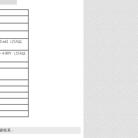
0 mΩ（25A以
～6.00V（25A以
家联系：