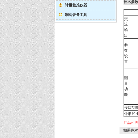
技术参
计量校准仪器
制冷设备工具
交
流
输
出
参
数
设
置
测
量
功
能
接口功
外形尺寸
产品相
如果你对