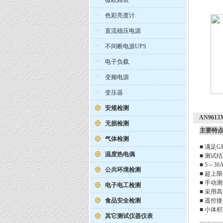
微欧姆表
·
色彩亮度计
·
直流稳压电源
·
不间断电源UPS
·
电子负载
·
变频电源
·
变压器
安规检测
AN96
无损检测
主要特
气体检测
■ 满足G
温度热电偶
■ 测试
■ 5～3
公共环境检测
■ 超上
■ 手动
电子电工检测
■ 采用
食品安全检测
■ 遥控接
■ 小体
其它测试仪器仪表