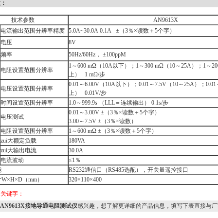
数：
技术参数
AN9613X
电流输出范围分辨率精度
5.0A~30.0A 0.1A ±（3％×读数＋5个字）
电压
8V
频率
50Hz/60Hz， ±100ppM
1～600 mΩ（10A以下）；1～300 mΩ（10～25A）；1～20
电阻设置范围分辨率
上） 1 mΩ/步
0.01～6.00V（10A以下）；0.01～7.5V（10～25A）；0.01
电压设置范围分辨率
上） 0.01V/步
时间设置范围分辨率
1.0～999.9s （LLL＝连续输出） 0.1s/步
0.01～3.00V ±（3％×读数＋5个字）
电压测试
3.00～7.5V ±（3％×读数）
电阻设置范围分辨率
1～600 mΩ ±（3％×读数＋5个字）
zui大额定负载
180VA
zui大输出电流
30.0A
电流波动
≤1％
能
RS232通信口（RS485选配），开关量遥控接口
W×H×D（mm）
320×110×400
关关键字：
AN9613X接地导通电阻测试仪
感兴趣，想了解更详细的产品信息，填写下表直接与厂