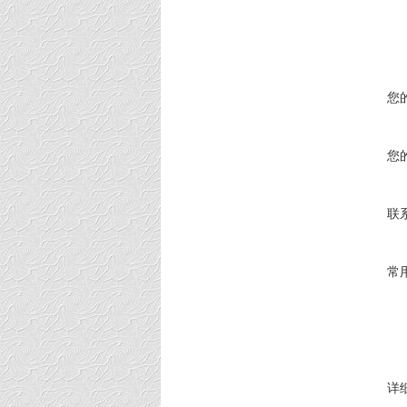
您
您
联
常
详