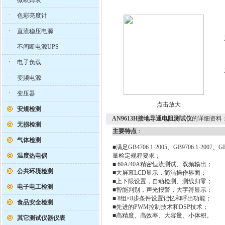
微欧姆表
·
色彩亮度计
·
直流稳压电源
·
不间断电源UPS
·
电子负载
·
变频电源
·
变压器
点击放大
安规检测
AN9613H接地导通电阻测试仪
的详细资料
无损检测
主要特点
：
气体检测
■满足GB4706.1-2005、GB9706.1-200
温度热电偶
量检定规程要求；
■ 60A/40A精密恒流测试、双频输出；
公共环境检测
■大屏幕LCD显示，简洁操作界面；
■上下限设置，自动检测、测线归零；
电子电工检测
■智能判别，声光报警，大字符显示；
■ 8组×8步条件设置记忆和呼出功能；
食品安全检测
■先进的PWM控制技术和DSP技术；
■高精度、高效率、大容量、小体积。
其它测试仪器仪表