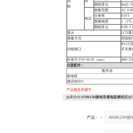
阻
功
测线零点
0mΩ~
能
测量范围
AC 0.0
分辨率
0.01V
电压
测量精度
±（1%
测线零点
0.00~1
显示
LCD显
测量方式
四线制
RS23
功能接口
开关量
外形尺寸W×H×D（mm）
400×15
仪器配件：
配件名
接地线
测试钳
60A
产品相关关键字：
如果你对
AN9613H接地导通电阻测试仪
感
产品：