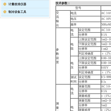
技术参数：
计量校准仪器
型号
制冷设备工具
交
电流
AC 3.0
流
电压
AC 10
输
频率
50Hz/
出
设定范围
AC 3.0
电
流
分辨率
0.1A
上限设定范围
1mΩ~1
下限设定范围
1mΩ~1
电
阻
分辨率
1 mΩ
参
判定准确度
±（2%
数
设
上限设定范围
0.00~1
置
下限设定范围
0.00~1
电
压
分辨率
0.01V
判定准确度
±（1%
设定范围
0.5~9
测试
时间
分辨率
0.1s
测量范围
AC 3.0
电
分辨率
0.1A
流
测量精度
±（1%
测量范围
1mΩ~1
测
分辨率
1mΩ
电
量
测量精度
±（2%