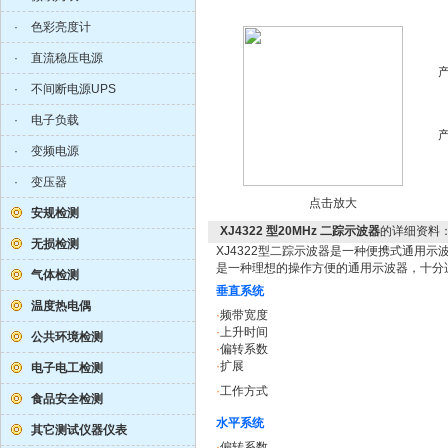
·
色彩亮度计
·
直流稳压电源
·
不间断电源UPS
·
电子负载
·
变频电源
·
变压器
点击放大
安规检测
XJ4322 型20MHz 二踪示波器
的详细资料
无损检测
XJ4322型二踪示波器是一种便携式通用示波
是一种理想的操作方便的通用示波器，十分
气体检测
垂直系统
温度热电偶
·
频带宽度
·
上升时间
公共环境检测
·
偏转系数
·
扩展
电子电工检测
·
工作方式
食品安全检测
水平系统
其它测试仪器仪表
·
偏转系数