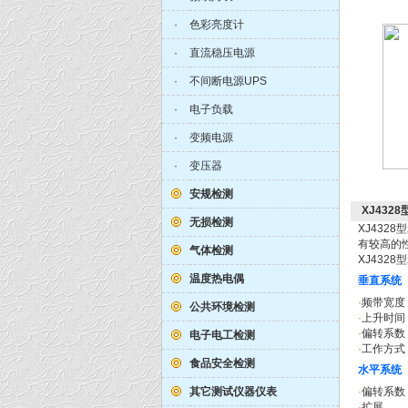
·
色彩亮度计
·
直流稳压电源
·
不间断电源UPS
·
电子负载
·
变频电源
·
变压器
安规检测
XJ432
无损检测
XJ43
有较高的
气体检测
XJ432
温度热电偶
垂直系统
·
频带宽度
公共环境检测
·
上升时间
·
偏转系数
电子电工检测
·
工作方式
食品安全检测
水平系统
其它测试仪器仪表
·
偏转系数
·
扩展