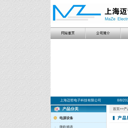
上海迈哲电子科技有限公司
8/8/2
首页
>>
产
电源设备
·
微欧姆表