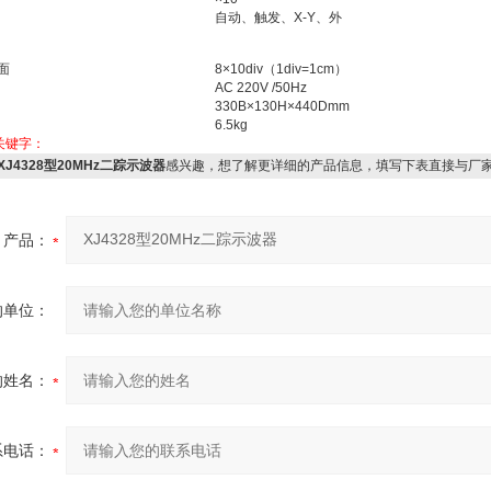
自动、触发、X-Y、外
面
8×10div（1div=1cm）
AC 220V /50Hz
330B×130H×440Dmm
6.5kg
关键字：
XJ4328型20MHz二踪示波器
感兴趣，想了解更详细的产品信息，填写下表直接与厂
产品：
的单位：
的姓名：
系电话：