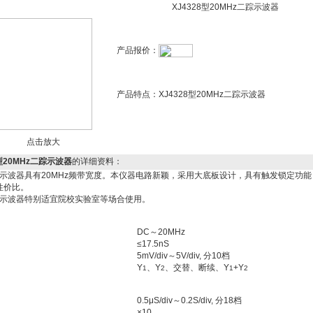
XJ4328型20MHz二踪示波器
产品报价：
产品特点：
XJ4328型20MHz二踪示波器
点击放大
8型20MHz二踪示波器
的详细资料：
28型示波器具有20MHz频带宽度。本仪器电路新颖，采用大底板设计，具有触发锁定
性价比。
8型示波器特别适宜院校实验室等场合使用。
DC～20MHz
≤17.5nS
5mV/div～5V/div, 分10档
Y
、Y
、交替、断续、Y
+Y
1
2
1
2
0.5μS/div～0.2S/div, 分18档
×10