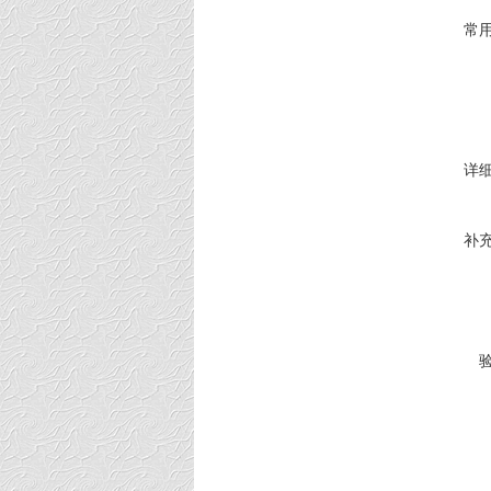
常
详
补