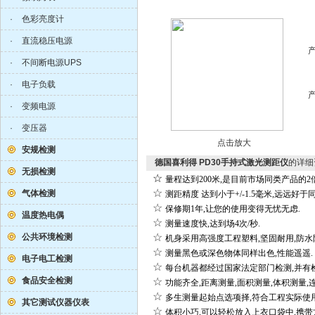
·
色彩亮度计
·
直流稳压电源
·
不间断电源UPS
·
电子负载
·
变频电源
·
变压器
点击放大
安规检测
德国喜利得 PD30手持式激光测距仪
的详细
无损检测
☆
量程达到
200
米
,
是目前市场同类产品的
2
☆
气体检测
测距精度
达到小于
+/-1.5
毫米
,
远远好于
☆
保修期
1
年
,
让您的使用变得无忧无虑
.
温度热电偶
☆
测量速度快
,
达到场
4
次
/
秒
.
☆
公共环境检测
机身采用高强度工程塑料
,
坚固耐用
,
防水
☆
测量黑色或深色物体同样出色
,
性能遥遥
.
电子电工检测
☆
每台机器都经过国家法定部门检测
,
并有
食品安全检测
☆
功能齐全
,
距离测量
,
面积测量
,
体积测量
,
☆
多生测量起始点选项择
,
符合工程实际使
其它测试仪器仪表
☆
体积小巧
,
可以轻松放入上衣口袋中
,
携带