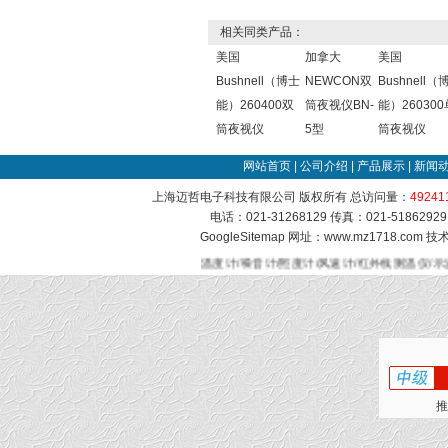
相关同类产品：
美国
加拿大
美国
Bushnell（博士
NEWCON双
Bushnell（
能）260400双
筒夜视仪BN-
能）260300
筒夜视仪
5型
筒夜视仪
网站首页
|
公司介绍
|
产品展示
|
新闻
上海迈哲电子科技有限公司 版权所有 总访问量：
49241
电话：021-31268129 传真：021-51862
GoogleSitemap
网址：www.mz1718.com 
温度计/噪音计/照度计/风速计/红外线测温仪/示
推