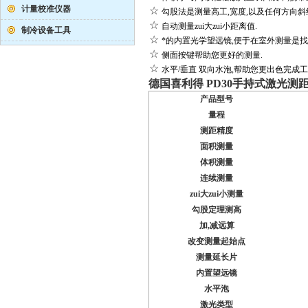
计量校准仪器
☆
勾股法是测量高工
,
宽度
,
以及任何方向斜
☆
自动测量zui大zui小距离值
.
制冷设备工具
☆
*的内置光学望远镜
,
便于在室外测量是找
☆
侧面按键帮助您更好的测量
.
☆
水平
/
垂直
双向水泡
,
帮助您更出色完成工
德国喜利得
PD30
手持式激光测
产品型号
量程
测距精度
面积测量
体积测量
连续测量
zui大zui小测量
勾股定理测高
加
,
减远算
改变测量起始点
测量延长片
内置望远镜
水平泡
激光类型