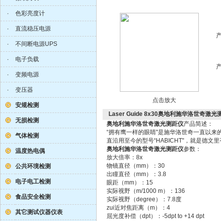
·
色彩亮度计
·
直流稳压电源
·
不间断电源UPS
·
电子负载
·
变频电源
·
变压器
点击放大
安规检测
Laser Guide 8x30奥地利施华洛世奇激
无损检测
奥地利施华洛世奇激光测距仪
产品简述：
“拥有鹰一样的眼睛"是施华洛世奇一直以
气体检测
直沿用至今的型号“HABICHT"，就是德文
奥地利施华洛世奇激光测距仪
参数：
温度热电偶
放大倍率：8x
物镜直径（mm）：30
公共环境检测
出瞳直径（mm）：3.8
电子电工检测
眼距（mm）：15
实际视野（m/1000 m）：136
食品安全检测
实际视野（degree）：7.8度
zui近对焦距离（m）：4
其它测试仪器仪表
屈光度补偿（dpt）：-5dpt to +14 dpt